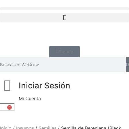
Tienda
Iniciar Sesión
Mi Cuenta
0
Inicio
/
Insumos
/
Semillas
/ Semilla de Berenjena (Black