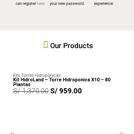
can register
here.
your new password.
experience.
Our Products
Kits Torres Hidropónicas
Kit HidroLand – Torre Hidroponica X10 – 80
Plantas
S/
1,370.00
S/
959.00