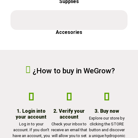
Supplies
Accesories
¿How to buy in WeGrow?
1. Login into
2. Verify your
3. Buy now
your account
account
Explore our store by
Log in to your
Check your inbox to
clicking the STORE
account. If you don't
receive an email that
button and discover
have an account, you
will allow you to set
a unique hydroponic