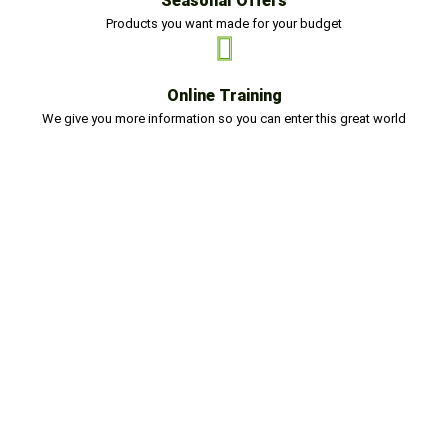
Seasonal Offers
Products you want made for your budget
Online Training
We give you more information so you can enter this great world
Be one of Our Distributors
WeGrow
With high-quality hydroponic products and a
commitment to innovation, we offer a rewarding
partnership.
More Infomation