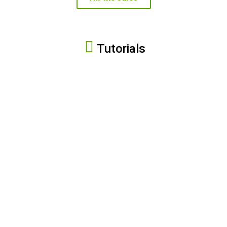
Tutorials
How
to
Unboxing:
assemble
Hydroponic
your
Tower
Hydroponic
Tower
Empezar
Empezar