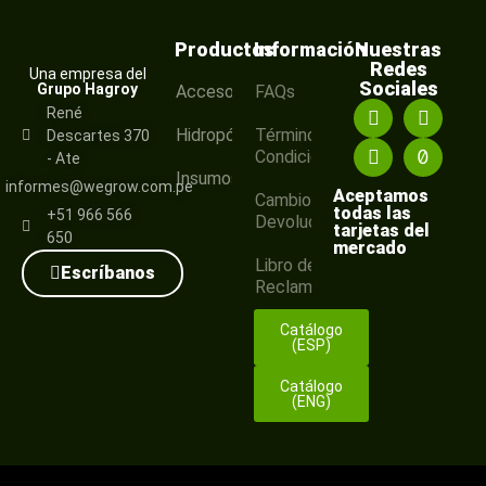
Productos
Información
Nuestras
Redes
Una empresa del
Sociales
Grupo Hagroy
Accesorios
FAQs
René
Hidropónico
Términos y
Descartes 370
Condiciones
- Ate
Insumos
informes@wegrow.com.pe
Aceptamos
Cambios y
todas las
+51 966 566
Devoluciones
tarjetas del
650
mercado
Libro de
Escríbanos
Reclamaciones
Catálogo
(ESP)
Catálogo
(ENG)