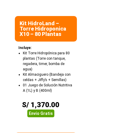
Kit HidroLand –
Torre Hidroponica
X10 – 80 Plantas
Incluye:
Kit Torre Hidropónica para 80
plantas (Torre con tanque,
regadera, timer, bomba de
agua)
Kit Almaciguero (Bandeja con
celdas + Jiffy’s + Semillas)
01 Juego de Solución Nutritiva
A (1L) y B (400ml)
S/
1,370.00
Envío Gratis