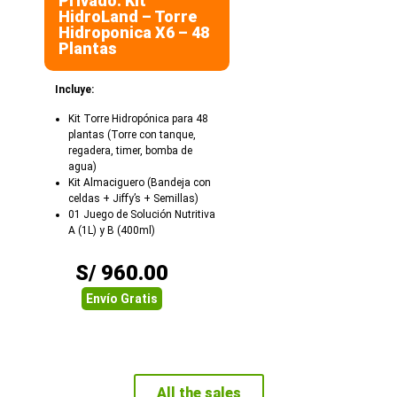
Privado: Kit
HidroLand – Torre
Hidroponica X6 – 48
Plantas
Incluye:
Kit Torre Hidropónica para 48
plantas (Torre con tanque,
regadera, timer, bomba de
agua)
Kit Almaciguero (Bandeja con
celdas + Jiffy’s + Semillas)
01 Juego de Solución Nutritiva
A (1L) y B (400ml)
S/
960.00
Envío Gratis
All the sales