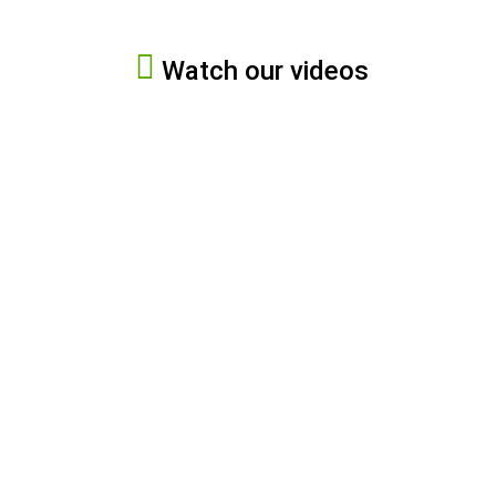
Watch our videos
¿How
to
Unboxing:
assemble
Hydroponic
your
Tower
hydroponic
tower?
Start
Here
Start
Here