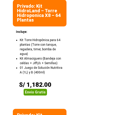
Privado: Kit
HidroLand – Torre
Hidroponica X8 – 64
Plantas
Incluye:
Kit Torre Hidropónica para 64
plantas (Torre con tanque,
regadera, timer, bomba de
agua)
Kit Almaciguero (Bandeja con
celdas + Jiffy’s + Semillas)
01 Juego de Solución Nutritiva
A (1L) y B (400ml)
S/
1,182.00
Envío Gratis